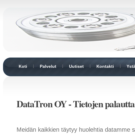
Koti
Palvelut
Uutiset
Kontakti
Yst
DataTron OY - Tietojen palautt
Meidän kaikkien täytyy huolehtia datamme s